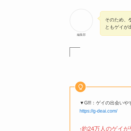
そのため、
ともゲイが
編集部
▼G!!!：ゲイの出会い
https://g-deai.com/
約24万人のゲイが
↑