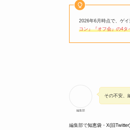
2026年6月時点で、ゲ
コン』『オフ会』の4タ
その不安、
編集部
編集部で
知恵袋
・
X(旧Twitter