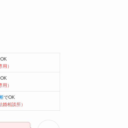
OK
専用）
OK
専用）
断
でOK
結婚相談所）