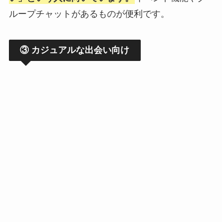
ループチャットがあるものが便利です。
③ カジュアルな出会い向け
位置情報ベースで近くにいるユーザーを探せるア
プリ。利用者数が多く即時性が高い反面、目的が
合わないとミスマッチになりやすいのが注意点で
す。
2026年6月版！おすすめのゲイ向けマッチン
グアプリはこちら
あわせて読みたい