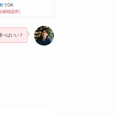
断
でOK
結婚相談所）
選べばいい？