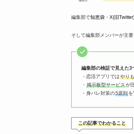
編集部
編集部で
知恵袋
・
X(旧Twitter
そして編集部メンバーが主要
編集部の検証で見えた3
・恋活アプリでは
やり
・
掲示板型サービス
が
・身バレ対策の
5原則
を
この記事でわかること