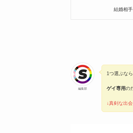
結婚相手
1つ選ぶなら
ゲイ専用
の
編集部
↓真剣な出